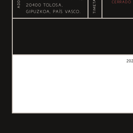
TIMETABLE
Cerrado
20400 Tolosa,
Gipuzkoa, País Vasco.
20