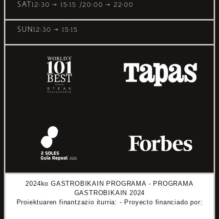
SAT
12:30 → 15:15
20:00 → 22:00
SUN
12:30 → 15:15
2024ko GASTROBIKAIN PROGRAMA - PROGRAMA
GASTROBIKAIN 2024
Proiektuaren finantzazio iturria: - Proyecto financiado por: